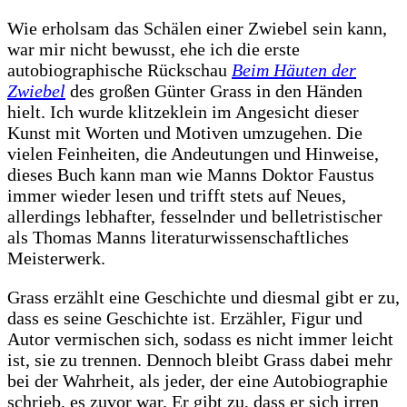
Günter
Wie erholsam das Schälen einer Zwiebel sein kann,
Grass
war mir nicht bewusst, ehe ich die erste
–
autobiographische Rückschau
Beim Häuten der
Beim
Zwiebel
des großen Günter Grass in den Händen
Häuten
hielt. Ich wurde klitzeklein im Angesicht dieser
der
Kunst mit Worten und Motiven umzugehen. Die
Zwiebel
vielen Feinheiten, die Andeutungen und Hinweise,
dieses Buch kann man wie Manns Doktor Faustus
immer wieder lesen und trifft stets auf Neues,
allerdings lebhafter, fesselnder und belletristischer
als Thomas Manns literaturwissenschaftliches
Meisterwerk.
Grass erzählt eine Geschichte und diesmal gibt er zu,
dass es seine Geschichte ist. Erzähler, Figur und
Autor vermischen sich, sodass es nicht immer leicht
ist, sie zu trennen. Dennoch bleibt Grass dabei mehr
bei der Wahrheit, als jeder, der eine Autobiographie
schrieb, es zuvor war. Er gibt zu, dass er sich irren