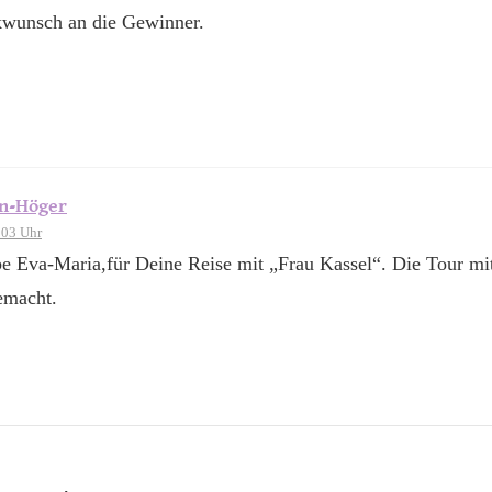
kwunsch an die Gewinner.
en-Höger
:03 Uhr
be Eva-Maria,für Deine Reise mit „Frau Kassel“. Die Tour mi
emacht.