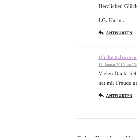
Herzlichen Glüc
LG..Karin..
ANTWORTEN
Ulrike Schwier
11. Januar 2016 um 23
Vielen Dank, lie
hat mir Freude g
ANTWORTEN