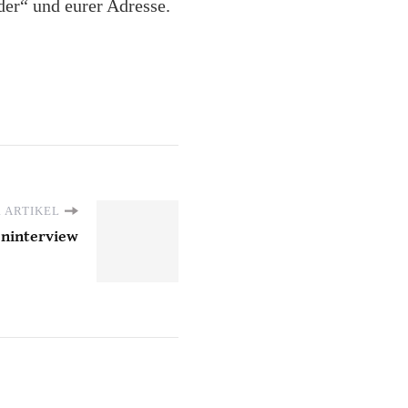
er“ und eurer Adresse.
 ARTIKEL
eninterview