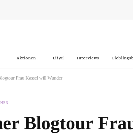
Aktionen
LitWi
Interviews
Lieblings
logtour Frau Kassel will Wunder
ONEN
er Blogtour Fra