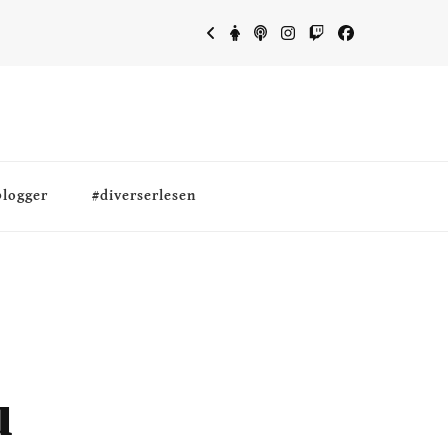
blogger
#diverserlesen
u