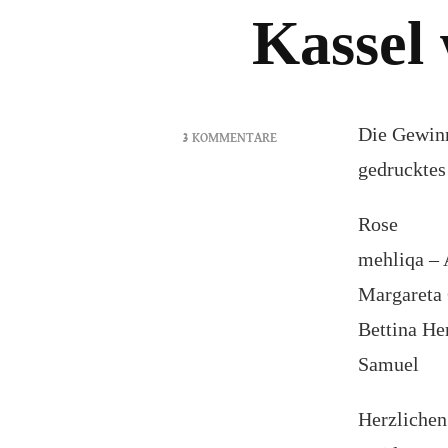
Kassel
Die Gewinn
3 KOMMENTARE
ZU
gedruckte
GEWINNER
BLOGTOUR
Rose
FRAU
KASSEL
mehliqa – 
WILL
Margareta
WUNDER
Bettina He
Samuel
Herzlichen