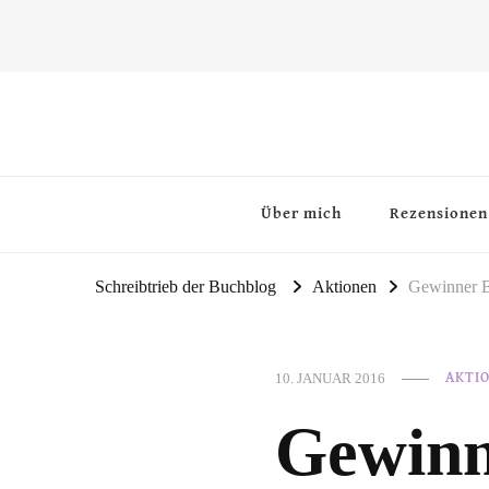
~Schreibtrieb~
~Der Buchblog~
Über mich
Rezensionen
Schreibtrieb der Buchblog
Aktionen
Gewinner B
10. JANUAR 2016
AKTI
Gewinn