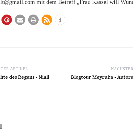
lt@gmail.com mit dem Betreff „Frau Kassel will Wund
GER ARTIKEL
NÄCHSTER
hte des Regens - Niall
Blogtour Meyruka - Autor
l