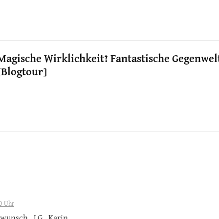
Magische Wirklichkeit? Fantastische Gegenwel
[Blogtour]
0 Uhr
kwunsch..LG..Karin…