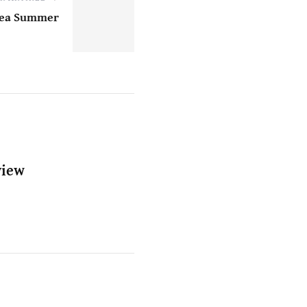
alea Summer
view