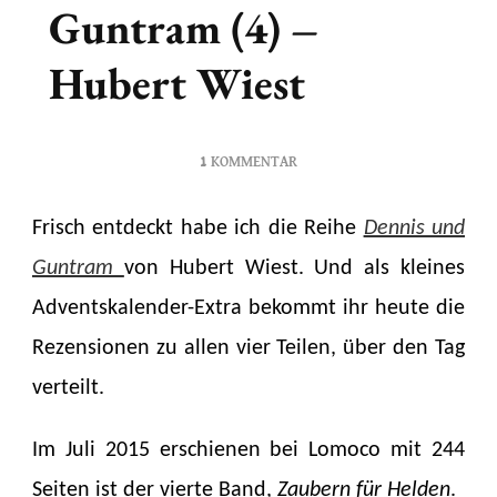
Guntram (4) –
Hubert Wiest
ZU
1 KOMMENTAR
(15.12)
–
Frisch entdeckt habe ich die Reihe
Dennis und
DENNIS
UND
Guntram
von Hubert Wiest. Und als kleines
GUNTRAM
Adventskalender-Extra bekommt ihr heute die
(4)
–
Rezensionen zu allen vier Teilen, über den Tag
HUBERT
verteilt.
WIEST
Im Juli 2015 erschienen bei Lomoco mit 244
Seiten ist der vierte Band,
Zaubern für Helden
.