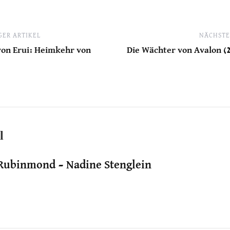
ER ARTIKEL
NÄCHSTE
von Erui: Heimkehr von
Die Wächter von Avalon (
l
Rubinmond – Nadine Stenglein