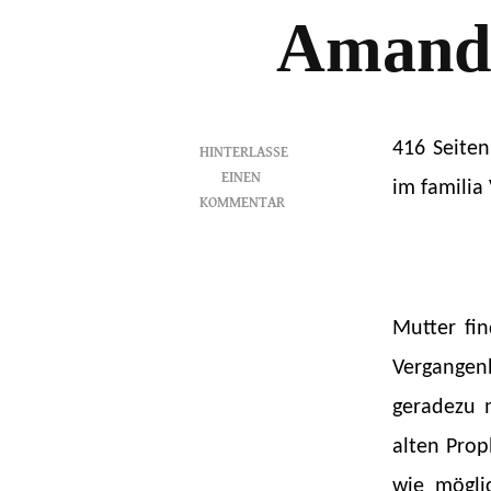
Amand
416 Seite
HINTERLASSE
EINEN
im familia
KOMMENTAR
ZU
DIE
WÄCHTER
VON
Mutter fi
AVALON
(1)
Vergangen
–
AMANDA
geradezu m
KOCH
alten Prop
wie mögli