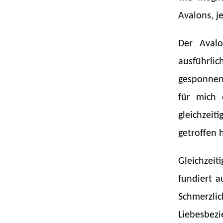
Avalons, j
Der Avalo
ausführl
gesponnen.
für mich 
gleichzei
getroffen 
Gleichzeit
fundiert a
Schmerzli
Liebesbez