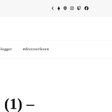
blogger
#diverserlesen
(1) –