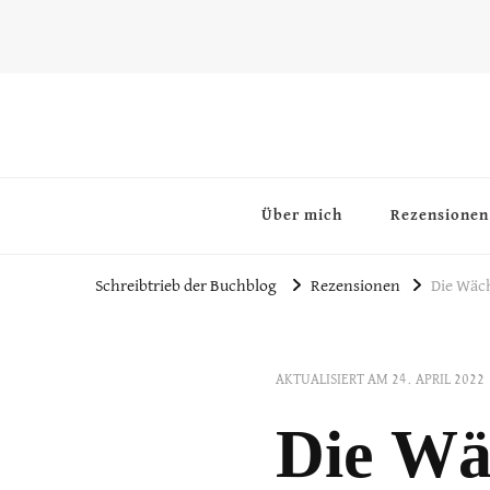
~Schreibtrieb~
~Der Buchblog~
Über mich
Rezensionen
Schreibtrieb der Buchblog
Rezensionen
Die Wäc
AKTUALISIERT AM
24. APRIL 2022
Die Wäc