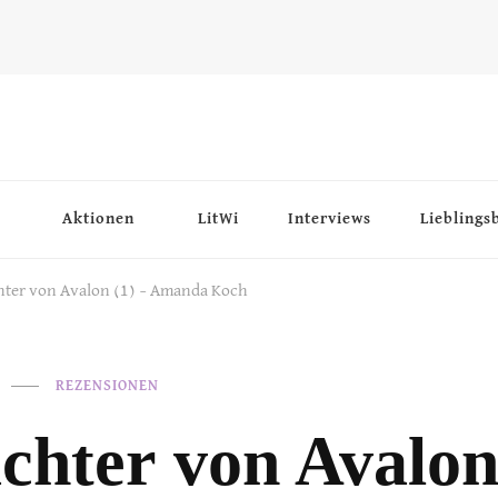
Aktionen
LitWi
Interviews
Lieblings
hter von Avalon (1) – Amanda Koch
REZENSIONEN
hter von Avalon 