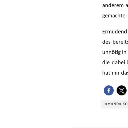
anderem al
gemachter 
Ermüdend a
des berei
unnötig in
die dabei
hat mir das
AMANDA KO